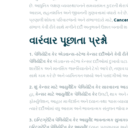
છે. આધુનિક લક્ષણ વ્યવસ્થાપનને સમયસંમત કુદરતી થેરાપ
આરામ, સહનશક્તિ અને જીવનની ગુણવત્તામાં વધારો કરે છે.
પ્રણાલી શોધતા પરિવારજનો અને સંભાળદારો માટે,
Cancer
સંભાળ કેવી રીતે સાથે મળીને દર્દી અનુભવને ઉન્નત બનાવી શક
વારંવાર પૂછાતા પ્રશ્નો
1. પેલિયેટિવ કેર એડવાન્સ-સ્ટેજ કેન્સર દર્દીઓને કેવી રીત
પેલિયેટિવ કેર
એડવાન્સ-સ્ટેજ કેન્સર દર્દીઓમાં દુખાવો ઘટ
શારીરિક અને માનસિક જરૂરિયાતોને ટેકો આપે છે, તણાવ ઘટાડ
સાથે કામ કરે છે અને વ્યક્તિગત લક્ષ્યો અને પસંદગીઓ અ
2. શું કેન્સર માટે આયુર્વેદિક પેલિયેટિવ કેર સારવારના 
હા,
કેન્સર માટે આયુર્વેદિક પેલિયેટિવ કેર
ઉલટી, થાક અને ત
ફોર્મ્યુલેશન, આહાર માર્ગદર્શન અને ધ્યાન તથા શ્વાસ વ્ય
ત્યારે દર્દીઓમાં વધુ આરામ અને ભાવનાત્મક સંતુલન જોવા મ
3. ઇન્ટિગ્રેટિવ પેલિયેટિવ કેર આયુર્વેદ ભાવનાત્મક સુખાકાર
ઇન્ટિગ્રેટિવ પેલિયેટિવ કેર આયુર્વેદ
ધ્યાન, પ્રાણાયામ અને