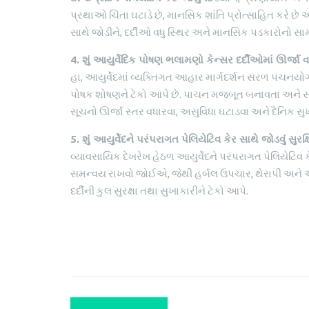
પ્રથાઓ ચિંતા ઘટાડે છે, માનસિક શાંતિ પ્રોત્સાહિત કરે 
સાથે જોડીને, દર્દીઓ વધુ સ્થિર અને માનસિક પડકારોનો સા
4. શું આયુર્વેદિક પોષણ ભલામણો કેન્સર દર્દીઓમાં ઊર્જા વ
હા, આયુર્વેદમાં વ્યક્તિગત આહાર માર્ગદર્શન સરળ પચનયોગ્
પોષક શોષણને ટેકો આપે છે. પાચન મજબૂત બનાવતા અને સો
સૂચનો ઊર્જા સ્તર વધારવા, અસુવિધા ઘટાડવા અને દૈનિક સુખા
5. શું આયુર્વેદને પરંપરાગત પેલિયેટિવ કેર સાથે જોડવું સુરક્
વ્યાવસાયિક દેખરેખ હેઠળ આયુર્વેદને પરંપરાગત પેલિયેટિવ કે
સમન્વય રાખવો જોઈએ, જેથી હર્બલ ઉપચાર, થેરાપી અને આહા
દર્દીની કુલ સુરક્ષા તથા સુખાકારીને ટેકો આપે.