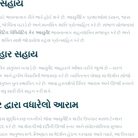
ક સહાય
ે ભાવનાત્મક રીતે ભારે હોઈ શકે છે. આયુર્વેદિક પ્રથાઓમાં ધ્યાન, શ્વાસ
જે ચિંતા ઘટાડે છે અને માનસિક શાંતિ પ્રોત્સાહિત કરે છે. સંભાળ યોજનામાં
રેટિવ પેલિયેટિવ કેર આયુર્વેદ
ભાવનાત્મક સહનશક્તિ મજબૂત કરે છે અને
ક્તિ સાથે જોડાયેલા રહેવા પ્રોત્સાહિત કરે છે.
આહાર સહાય
લિક સંતુલન બગાડે છે. આયુર્વેદ આહારને ઔષધ તરીકે જુએ છે – સરળ
અને હર્બલ તૈયારીની ભલામણ કરે છે. વ્યક્તિગત પોષણ માર્ગદર્શન સોજો
સંતુલન પુનઃસ્થાપિત કરે છે. આવા હસ્તક્ષેપો દૈનિક આરામ અને ઊર્જા સ્તરને
ી વધુ સારી રીતે સહન કરી શકે.
દ્વારા વધારેલો આરામ
નરમ શુદ્ધિકરણ તકનીકો જેવા આયુર્વેદિક શરીર ઉપચાર મસલ ટેન્શન
દ કરે છે. આ થેરાપીઓ દર્દીની ઊર્જા સ્તર અને સંવેદનશીલતા મુજબ
ક અનુભવ મળે. નિષ્ણાત માર્ગદર્શન હેઠળ કરવામાં આવે ત્યારે, આ ઉપચાર