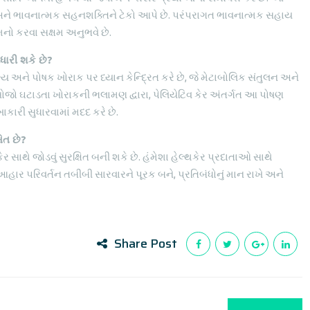
છે અને ભાવનાત્મક સહનશક્તિને ટેકો આપે છે. પરંપરાગત ભાવનાત્મક સહાય
મનો કરવા સક્ષમ અનુભવે છે.
ધારી શકે છે?
ય અને પોષક ખોરાક પર ધ્યાન કેન્દ્રિત કરે છે, જે મેટાબોલિક સંતુલન અને
જો ઘટાડતા ખોરાકની ભલામણ દ્વારા, પેલિયેટિવ કેર અંતર્ગત આ પોષણ
કારી સુધારવામાં મદદ કરે છે.
ષિત છે?
ર સાથે જોડવું સુરક્ષિત બની શકે છે. હંમેશા હેલ્થકેર પ્રદાતાઓ સાથે
ર પરિવર્તન તબીબી સારવારને પૂરક બને, પ્રતિબંધોનું માન રાખે અને
Share Post