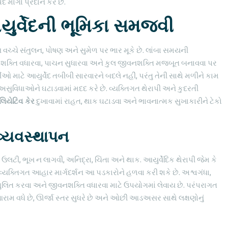
ર્ગો પ્રદાન કરે છે.
આયુર્વેદની ભૂમિકા સમજવી
 વચ્ચે સંતુલન, પોષણ અને સુમેળ પર ભાર મૂકે છે. લાંબા સમયની
 શક્તિ વધારવા, પાચન સુધારવા અને કુલ જીવનશક્તિ મજબૂત બનાવવા પર
દીઓ માટે આયુર્વેદ તબીબી સારવારને બદલે નહીં, પરંતુ તેની સાથે મળીને કામ
ુવિધાઓને ઘટાડવામાં મદદ કરે છે. વ્યક્તિગત થેરાપી અને કુદરતી
ેલિયેટિવ કેર
દુખાવામાં રાહત, થાક ઘટાડવા અને ભાવનાત્મક સુખાકારીને ટેકો
ણ વ્યવસ્થાપન
 ઉલટી, ભૂખ ન લાગવી, અનિદ્રા, ચિંતા અને થાક. આયુર્વેદિક થેરાપી જેમ કે
વ્યક્તિગત આહાર માર્ગદર્શન આ પડકારોને હળવા કરી શકે છે. અશ્વગંધા,
ુલિત કરવા અને જીવનશક્તિ વધારવા માટે ઉપયોગમાં લેવાય છે. પરંપરાગત
રામ વધે છે, ઊર્જા સ્તર સુધરે છે અને ઓછી આડઅસર સાથે લક્ષણોનું