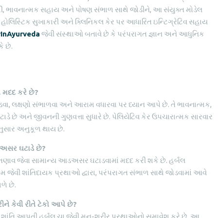
ી, ભાવનાત્મક સહાય અને પોષણ સંભાળ સાથે જોડીને, આ સંયુક્ત મોડેલ
 હોલિસ્ટિક સુખાકારી અને ક્લિનિકલ કેર પર આધારિત ઇન્ટિગ્રેટિવ સહાય
InAyurveda
જેવી સંસ્થાઓ બતાવે છે કે પરંપરાગત જ્ઞાન અને આધુનિક
ે છે.
ે મદદ કરે છે?
ાડવા, લક્ષણો સંભાળવા અને આરામ વધારવા પર ધ્યાન આપે છે. તે ભાવનાત્મક,
ે છે અને જીવનની ગુણવત્તા સુધારે છે. પેલિયેટિવ કેર ઉપચારાત્મક સારવાર
નુસાર અનુકૂળ થાય છે.
આડઅસર ઘટાડે છે?
ણાવ જેવા સામાન્ય આડઅસર ઘટાડવામાં મદદ કરી શકે છે. હર્બલ
ાયામ જેવી શાંતિદાયક પ્રથાઓ દ્વારા, પરંપરાગત સંભાળ સાથે જોડવામાં આવે
ળે છે.
ીને કેવી રીતે ટેકો આપે છે?
 શાંતિ આપતી હર્બલ ચા જેવી મન-શરીર પ્રથાઓનો સમાવેશ કરે છે. આ