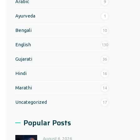
Arabic
9
Ayurveda
1
Bengali
10
English
130
Gujarati
36
Hindi
16
Marathi
14
Uncategorized
17
Popular Posts
August 6, 2026