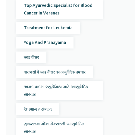
Top Ayurvedic Specialist for Blood
Cancer in Varanasi
Treatment for Leukemia
Yoga And Pranayama
ब्लड कैंसर
वाराणसी में ब्लड कैंसर का आयुर्वेदिक उपचार
અમદાવાદમાં લ્યુકેમિયા માટે આયુર્વેદિક
સારવાર
ઉપશામક સંભાળ
ગુજરાતમાં મોંના કેન્સરની આયુર્વેદિક
સારવાર