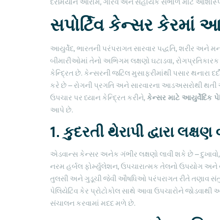
દરમિયાન આરામ, ગૌરવ અને સહાયક સંભાળ માટે આશાસ્પદ મા
સપોર્ટિવ કેન્સર કેરમાં 
આયુર્વેદ, ભારતની પરંપરાગત સારવાર પદ્ધતિ, શરીર અને મન
બીમારીઓમાં તેનો અભિગમ લક્ષણો ઘટાડવા, રોગપ્રતિકારક
કેન્દ્રિત છે. કેન્સરની જટિલ મુસાફરીમાંથી પસાર થનારા દર્
કરે છે – રોગની પ્રગતિ અને સારવારના આડઅસરોથી થતી અસ
ઉપચાર પર ધ્યાન કેન્દ્રિત કરીને,
કેન્સર માટે આયુર્વેદિક પ
આપે છે.
1. કુદરતી થેરાપી દ્વારા લક્ષ
એડવાન્સ કેન્સર અનેક ગંભીર લક્ષણો લાવી શકે છે – દુખાવો,
નરમ હર્બલ ફોર્મ્યુલેશન, ઉપચારાત્મક તેલનો ઉપયોગ અને 
તુલસી અને ગુડૂચી જેવી ઔષધિઓ પરંપરાગત રીતે તણાવ સંત
પેલિયેટિવ કેર પ્રોટોકોલ સાથે આવા ઉપચારોને જોડવાથી આ
સંચાલન કરવામાં મદદ મળે છે.