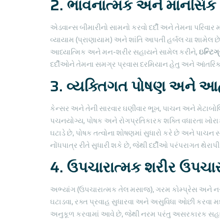
2. ભાવનાત્મક અને માનસિ
એડવાન્સ બીમારીનો સામનો કરવો દર્દી અને તેમના પરિવાર માટ
વ્યાયામ (પ્રાણાયામ) અને શાંતિ આપતી હર્બલ ચા શામેલ છે, 
આધ્યાત્મિક અને મન-શરીર સહાયને સામેલ કરીને,
ઇન્ટિગ્
દર્દીઓને તેમના સમગ્ર પ્રવાસ દરમિયાન હેતુ અને આંતરિક શ
3. વ્યક્તિગત પોષણ અને 
કેન્સર અને તેની સારવાર ઘણીવાર ભૂખ, પાચન અને મેટાબો
પચનયોગ્ય, પોષક અને રોગપ્રતિકારક શક્તિ વધારતા ખોરાક 
ઘટાડે છે, પોષક તત્વોના શોષણમાં સુધારો કરે છે અને પાચન 
નોંધપાત્ર રીતે સુધારી શકે છે, જેથી દર્દીઓ પરંપરાગત થેરાપ
4. ઉપચારાત્મક શરીર ઉપચાર 
અભ્યાંગ (ઉપચારાત્મક તેલ મસાજ), ગરમ કોમ્પ્રેસ અને 
ઘટાડવા, રક્ત પ્રવાહ સુધારવા અને અસુવિધા ઓછી કરવા મદ
અનુકૂળ કરવામાં આવે છે, જેથી નરમ પરંતુ અસરકારક સહાય