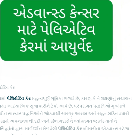
યેટિવ કેર
ામાં
પેલિયેટિવ કેર
મહત્વપૂર્ણ ભૂમિકા ભજવે છે, કારણ કે તે લક્ષણોનું સંચાલન
થા આધ્યાત્મિક સુખાકારીને ટેકો આપે છે. પરંપરાગત પદ્ધતિઓ મુખ્યત્વે
ી પ્રાચીન સારવાર પદ્ધતિઓને જોડવાથી સમગ્ર આરામ અને સહનશક્તિ વધારી
ે અપનાવવાથી દર્દી અને સંભાળદારોને વ્યક્તિગત જરૂરિયાતોને
દ્ધાંતો દ્વારા માર્ગદર્શન મેળવેલી
પેલિયેટિવ કેર
બીમારીના એડવાન્સ સ્ટેજ