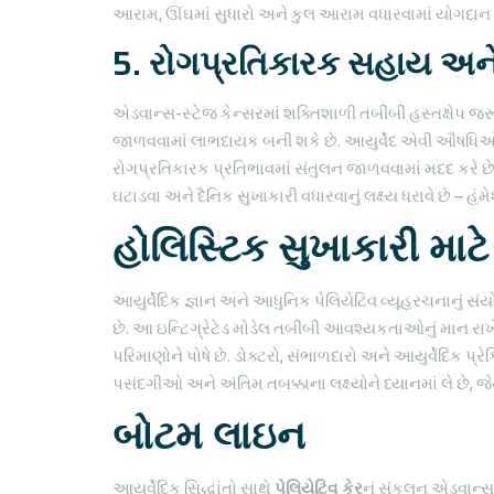
આરામ, ઊંઘમાં સુધારો અને કુલ આરામ વધારવામાં યોગદાન 
5. રોગપ્રતિકારક સહાય અને
એડવાન્સ-સ્ટેજ કેન્સરમાં શક્તિશાળી તબીબી હસ્તક્ષેપ જર
જાળવવામાં લાભદાયક બની શકે છે. આયુર્વેદ એવી ઔષધિઓ અ
રોગપ્રતિકારક પ્રતિભાવમાં સંતુલન જાળવવામાં મદદ કરે છે
ઘટાડવા અને દૈનિક સુખાકારી વધારવાનું લક્ષ્ય ધરાવે છે – 
હોલિસ્ટિક સુખાકારી માટ
આયુર્વેદિક જ્ઞાન અને આધુનિક પેલિયેટિવ વ્યૂહરચનાનું સં
છે. આ ઇન્ટિગ્રેટેડ મોડેલ તબીબી આવશ્યકતાઓનું માન રા
પરિમાણોને પોષે છે. ડોક્ટરો, સંભાળદારો અને આયુર્વેદિક પ
પસંદગીઓ અને અંતિમ તબક્કાના લક્ષ્યોને ધ્યાનમાં લે છે, 
બોટમ લાઇન
આયુર્વેદિક સિદ્ધાંતો સાથે
પેલિયેટિવ કેર
નું સંકલન એડવાન્સ