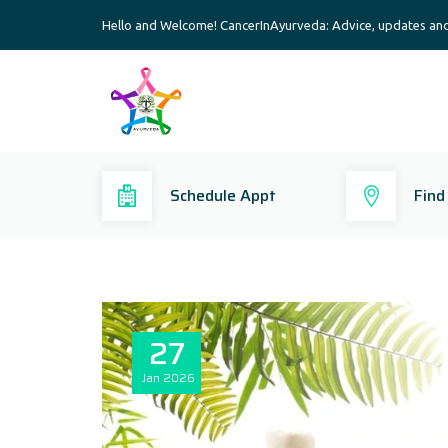
Hello and Welcome! CancerInAyurveda: Advice, updates an
Schedule Appt
Find
27
Jan
2026