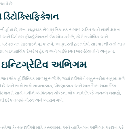
આપે છે.
 ડિટોક્સિફિકેશન
ૂરી હોય છે, છતાં સહાયક રોગપ્રતિકારક સંભાળ શક્તિ અને સંઘર્ષ ક્ષમતા
ને ડિટોક્સ ફોર્મ્યુલેશનનો ઉપયોગ કરે છે, જે મેટાબોલિક અને
. પરંપરાગત સારવારને પૂરક રૂપે, આ કુદરતી હસ્તક્ષેપો સારવારથી થતો થાક
હંમેશા વ્યાવસાયિક દેખરેખ હેઠળ અને વ્યક્તિગત જરૂરિયાતોને અનુરૂપ.
ે ઇન્ટિગ્રેટિવ અભિગમ
યોજન એક હોલિસ્ટિક માળખું સર્જે છે, જ્યાં દર્દીઓને બહુસ્તરીય સહાય મળે
ખે છે અને સાથે સાથે ભાવનાત્મક, પોષણાત્મક અને માનસિક-સામાજિક
્રેક્ટિશનરો સાથે મળીને વ્યક્તિગત યોજનાઓ બનાવે છે, જે અનન્ય લક્ષણો,
જેથી દરેક તબક્કે ગૌરવ અને આરામ મળે.
-સ્ટેજ કેન્સર દર્દીઓ માટે કરુણામય અને વ્યક્તિગત અભિગમ પ્રદાન કરે