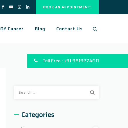
BOOK AN APPOINTMENT!
 Of Cancer
Blog
Contact Us
Toll Free : +91 9819274611
Search
for:
Categories