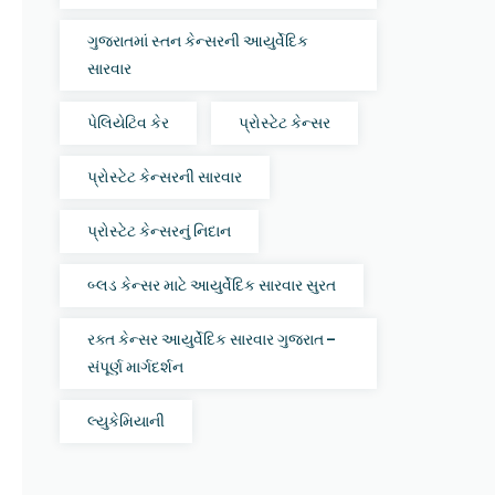
ગુજરાતમાં સ્તન કેન્સરની આયુર્વેદિક
સારવાર
પેલિયેટિવ કેર
પ્રોસ્ટેટ કેન્સર
પ્રોસ્ટેટ કેન્સરની સારવાર
પ્રોસ્ટેટ કેન્સરનું નિદાન
બ્લડ કેન્સર માટે આયુર્વેદિક સારવાર સુરત
રક્ત કેન્સર આયુર્વેદિક સારવાર ગુજરાત –
સંપૂર્ણ માર્ગદર્શન
લ્યુકેમિયાની