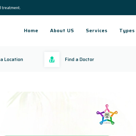
d treatment.
Home
About US
Services
Types
 a Location
Find a Doctor