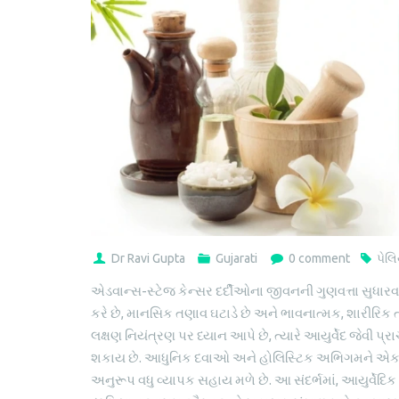
Dr Ravi Gupta
Gujarati
0 comment
પેલિ
એડવાન્સ-સ્ટેજ કેન્સર દર્દીઓના જીવનની ગુણવત્તા સુધારવ
કરે છે, માનસિક તણાવ ઘટાડે છે અને ભાવનાત્મક, શારીરિક ત
લક્ષણ નિયંત્રણ પર ધ્યાન આપે છે, ત્યારે આયુર્વેદ જેવ
શકાય છે. આધુનિક દવાઓ અને હોલિસ્ટિક અભિગમને એકસાથ
અનુરૂપ વધુ વ્યાપક સહાય મળે છે. આ સંદર્ભમાં, આયુર્વેદિક સિ