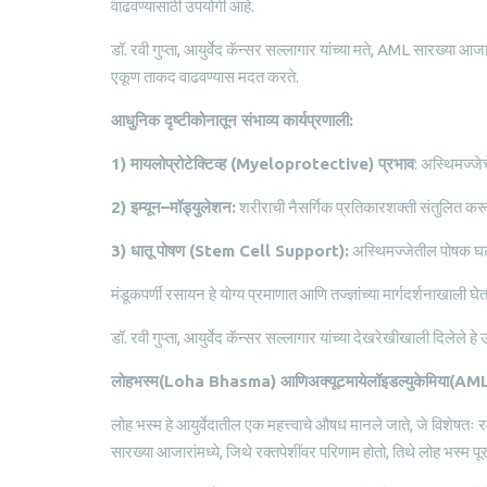
वाढवण्यासाठी उपयोगी आहे.
डॉ. रवी गुप्ता, आयुर्वेद कॅन्सर सल्लागार यांच्या मते, AML सारख्या 
एकूण ताकद वाढवण्यास मदत करते.
आधुनिक
दृष्टीकोनातून
संभाव्य
कार्यप्रणाली
:
1)
मायलोप्रोटेक्टिव्ह
(
Myeloprotective)
प्रभाव
: अस्थिमज्जेच
2)
इम्यून
–
मॉड्युलेशन
:
शरीराची नैसर्गिक प्रतिकारशक्ती संतुलित कर
3)
धातू
पोषण
(
Stem Cell Support):
अस्थिमज्जेतील पोषक घटक 
मंडूकपर्णी रसायन हे योग्य प्रमाणात आणि तज्ज्ञांच्या मार्गदर्शनाखाल
डॉ. रवी गुप्ता, आयुर्वेद कॅन्सर सल्लागार यांच्या देखरेखीखाली दिलेल
लोहभस्म(Loha Bhasma) आणिअक्यूटमायेलॉइडल्युकेमिया(AML) 
लोह भस्म हे आयुर्वेदातील एक महत्त्वाचे औषध मानले जाते, जे विशे
सारख्या आजारांमध्ये, जिथे रक्तपेशींवर परिणाम होतो, तिथे लोह भस