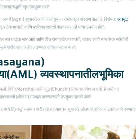
उपचारपद्धती खूप उपयुक्त ठरते.
ग्नी (Agni) सुधारते आणि दीर्घायुष्य व रोगांपासून संरक्षण वाढवते. विशेषतः
अक्यूट
न ठेवण्यासाठी आणि प्रतिकारशक्ती वाढवण्यासाठी याचा उपयोग होतो.
रातील सर्व धातूंचा सार आहे आणि तीच रोगप्रतिकारशक्ती, ताकद आणि मानसिक स्थैर्याची
ामुळे शरीर आजारांशी लढण्यास अधिक सक्षम बनते.
Rasayana)
िया(AML) व्यवस्थापनातीलभूमिका
पिप्पली, मिरी (Maricha) आणि सुंठ (Shunthi) यांचा समावेश असतो. हे संयोजन
तिकारशक्ती (ओजस) मजबूत करण्यासाठी उपयुक्त मानले जाते.
 आजारांमध्ये त्रिकटु रसायन शरीरातील चयापचय सुधारते, औषधांचे शोषण वाढवते आणि रुग्णाची