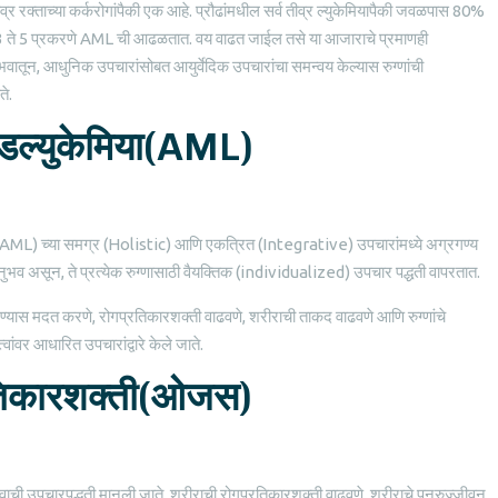
तीव्र रक्ताच्या कर्करोगांपैकी एक आहे. प्रौढांमधील सर्व तीव्र ल्युकेमियापैकी जवळपास 80%
 3 ते 5 प्रकरणे AML ची आढळतात. वय वाढत जाईल तसे या आजाराचे प्रमाणही
 अनुभवातून, आधुनिक उपचारांसोबत आयुर्वेदिक उपचारांचा समन्वय केल्यास रुग्णांची
े.
ॉइडल्युकेमिया(AML)
ेमिया (AML) च्या समग्र (Holistic) आणि एकत्रित (Integrative) उपचारांमध्ये अग्रगण्य
अनुभव असून, ते प्रत्येक रुग्णासाठी वैयक्तिक (individualized) उपचार पद्धती वापरतात.
सुधारण्यास मदत करणे, रोगप्रतिकारशक्ती वाढवणे, शरीराची ताकद वाढवणे आणि रुग्णांचे
्वांवर आधारित उपचारांद्वारे केले जाते.
तिकारशक्ती(ओजस)
ाची उपचारपद्धती मानली जाते. शरीराची रोगप्रतिकारशक्ती वाढवणे, शरीराचे पुनरुज्जीवन