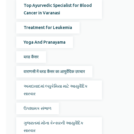
Top Ayurvedic Specialist for Blood
Cancer in Varanasi
Treatment for Leukemia
Yoga And Pranayama
ब्लड कैंसर
वाराणसी में ब्लड कैंसर का आयुर्वेदिक उपचार
અમદાવાદમાં લ્યુકેમિયા માટે આયુર્વેદિક
સારવાર
ઉપશામક સંભાળ
ગુજરાતમાં મોંના કેન્સરની આયુર્વેદિક
સારવાર