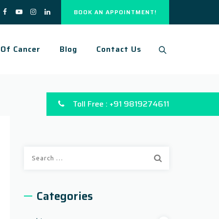
BOOK AN APPOINTMENT!
 Of Cancer
Blog
Contact Us
Toll Free : +91 9819274611
Search
for:
Categories