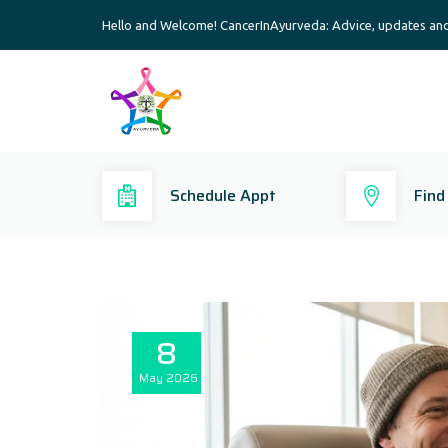
Hello and Welcome! CancerInAyurveda: Advice, updates an
Schedule Appt
Find
8
May
2026