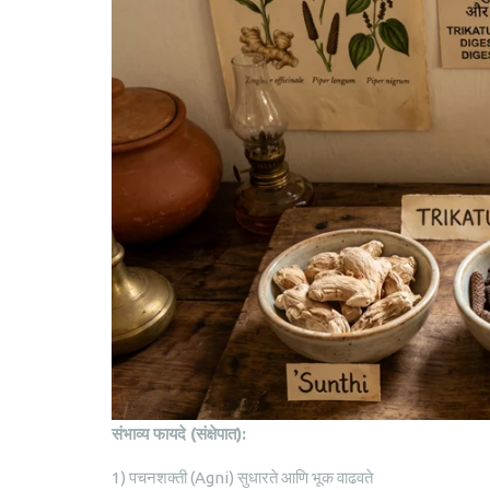
संभाव्य
फायदे
(
संक्षेपात
):
1) पचनशक्ती (Agni) सुधारते आणि भूक वाढवते