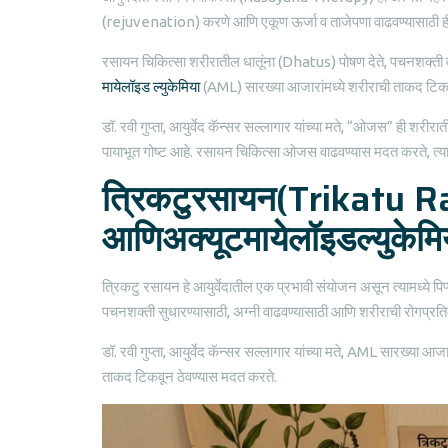
(rejuvenation) करणे आणि एकूण ऊर्जा व ताजेपणा वाढवण्यासाठी ही 
रसायन चिकित्सा शरीरातील धातूंना (Dhatus) पोषण देते, पचनशक्ती व अ
मायेलॉइड ल्युकेमिया
(AML) सारख्या आजारांमध्ये शरीराची ताकद टिकवू
डॉ. रवी गुप्ता, आयुर्वेद कॅन्सर सल्लागार यांच्या मते, “ओजस” ही शरी
पायाभूत गोष्ट आहे. रसायन चिकित्सा ओजस वाढवण्यास मदत करते, त्य
त्रिकटुरसायन(Trikatu 
आणिअक्यूटमायेलॉइडल्युकेम
त्रिकटु रसायन हे आयुर्वेदातील एक प्रभावी संयोजन असून त्यामध्ये 
पचनशक्ती सुधारण्यासाठी, अग्नी वाढवण्यासाठी आणि शरीराची रोगप्र
डॉ. रवी गुप्ता, आयुर्वेद कॅन्सर सल्लागार यांच्या मते, AML सारख्या
ताकद टिकवून ठेवण्यास मदत करते.