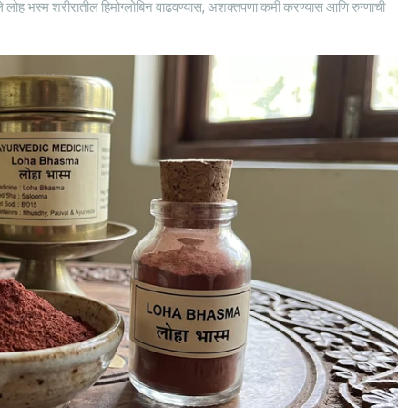
त दिलेले लोह भस्म शरीरातील हिमोग्लोबिन वाढवण्यास, अशक्तपणा कमी करण्यास आणि रुग्णाची