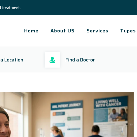
d treatment.
Home
About US
Services
Types
 a Location
Find a Doctor