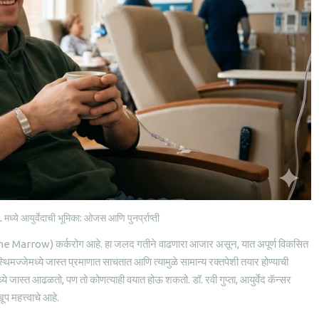
ध्ये आयुर्वेदाची भूमिका: ओजस आणि पुनर्प्राप्ती
Bone Marrow) कर्करोग आहे. हा जलद गतीने वाढणारा आजार असून, यात अपूर्ण विकसित
 अस्थिमज्जेमध्ये जास्त प्रमाणात साचतात आणि त्यामुळे सामान्य रक्तपेशी तयार होण्याची
ंमध्ये जास्त आढळतो, पण तो कोणत्याही वयात होऊ शकतो. डॉ. रवी गुप्ता, आयुर्वेद कॅन्सर
 महत्त्वाचे आहे.