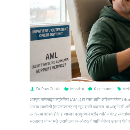
Dr Ravi Gupta
Marathi
0 comment
AML म
अक्यूट मायेलॉइड ल्युकेमिया (AML) हा रक्त आणि अस्थिमज्जेचा (
पांढऱ्या रक्तपेशी (मायेलोब्लास्ट्स) खूप वेगाने वाढतात. या अपूर्ण पेशी
प्रक्रिया बाधित होते. हा आजार प्रामुख्याने प्रौढ आणि वयोवृद्ध व्यक्ती
सल्लागार यांच्या मते, लक्षणे लवकर ओळखणे आणि वेळेवर उपचार घेणे खूप