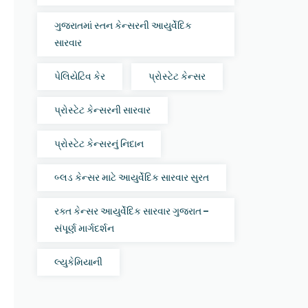
ગુજરાતમાં સ્તન કેન્સરની આયુર્વેદિક
સારવાર
પેલિયેટિવ કેર
પ્રોસ્ટેટ કેન્સર
પ્રોસ્ટેટ કેન્સરની સારવાર
પ્રોસ્ટેટ કેન્સરનું નિદાન
બ્લડ કેન્સર માટે આયુર્વેદિક સારવાર સુરત
રક્ત કેન્સર આયુર્વેદિક સારવાર ગુજરાત –
સંપૂર્ણ માર્ગદર્શન
લ્યુકેમિયાની