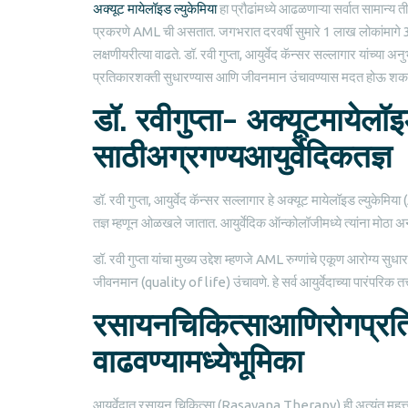
अक्यूट मायेलॉइड ल्युकेमिया
हा प्रौढांमध्ये आढळणाऱ्या सर्वात सामान्य 
प्रकरणे AML ची असतात. जगभरात दरवर्षी सुमारे 1 लाख लोकांमागे
लक्षणीयरीत्या वाढते. डॉ. रवी गुप्ता, आयुर्वेद कॅन्सर सल्लागार यांच्या
प्रतिकारशक्ती सुधारण्यास आणि जीवनमान उंचावण्यास मदत होऊ शकत
डॉ. रवीगुप्ता– अक्यूटमायेल
साठीअग्रगण्यआयुर्वेदिकतज्ञ
डॉ. रवी गुप्ता, आयुर्वेद कॅन्सर सल्लागार हे अक्यूट मायेलॉइड ल्युक
तज्ञ म्हणून ओळखले जातात. आयुर्वेदिक ऑन्कोलॉजीमध्ये त्यांना मोठा 
डॉ. रवी गुप्ता यांचा मुख्य उद्देश म्हणजे AML रुग्णांचे एकूण आरोग्य 
जीवनमान (quality of life) उंचावणे. हे सर्व आयुर्वेदाच्या पारंपरिक तत्त
रसायनचिकित्साआणिरोगप्र
वाढवण्यामध्येभूमिका
आयुर्वेदात रसायन चिकित्सा (Rasayana Therapy) ही अत्यंत महत्त्व