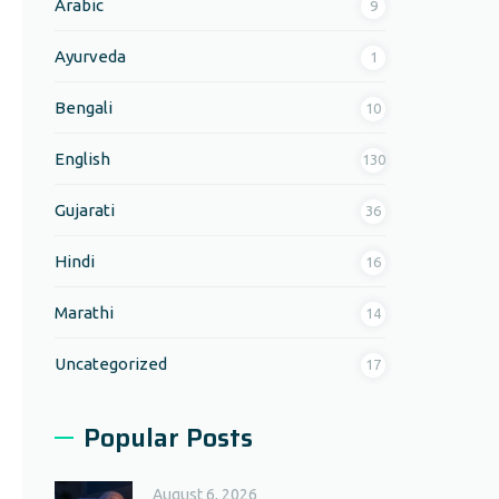
Arabic
9
Ayurveda
1
Bengali
10
English
130
Gujarati
36
Hindi
16
Marathi
14
Uncategorized
17
Popular Posts
August 6, 2026