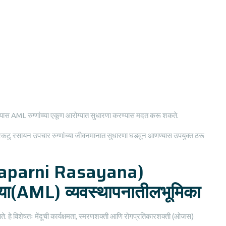
घेतल्यास AML रुग्णांच्या एकूण आरोग्यात सुधारणा करण्यास मदत करू शकते.
ले त्रिकटु रसायन उपचार रुग्णांच्या जीवनमानात सुधारणा घडवून आणण्यास उपयुक्त ठरू
ukaparni Rasayana)
िया(AML) व्यवस्थापनातीलभूमिका
े जाते. हे विशेषतः मेंदूची कार्यक्षमता, स्मरणशक्ती आणि रोगप्रतिकारशक्ती (ओजस)