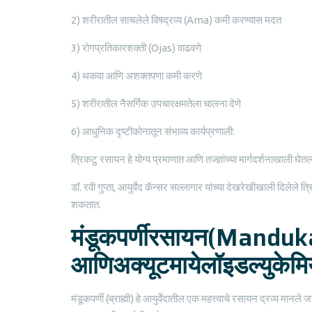
2) शरीरातील साचलेले विषद्रव्य (Ama) कमी करण्यास मदत
3) रोगप्रतिकारशक्ती (Ojas) वाढवणे
4) थकवा आणि अशक्तपणा कमी करणे
5) शरीरातील नैसर्गिक उपचारक्षमतेला चालना देणे
6) आधुनिक दृष्टीकोनातून संभाव्य कार्यप्रणाली:
त्रिकटु रसायन हे योग्य प्रमाणात आणि तज्ज्ञांच्या मार्गदर्शनाखाली 
डॉ. रवी गुप्ता, आयुर्वेद कॅन्सर सल्लागार यांच्या देखरेखीखाली दिले
शकतात.
मंडूकपर्णीरसायन(Mand
आणिअक्यूटमायेलॉइडल्युकेम
मंडूकपर्णी (ब्राह्मी) हे आयुर्वेदातील एक महत्त्वाचे रसायन द्रव्य मानल