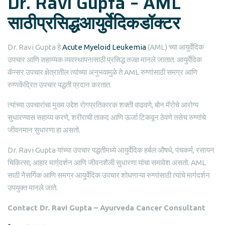
Dr. Ravi Gupta – AML
साठीप्रसिद्धआयुर्वेदिकडॉक्टर
Dr. Ravi Gupta हे
Acute Myeloid Leukemia
(AML) च्या आयुर्वेदिक
उपचार आणि सहाय्यक व्यवस्थापनासाठी प्रसिद्ध तज्ज्ञ मानले जातात. आयुर्वेदिक
कॅन्सर उपचार क्षेत्रातील त्यांच्या अनुभवामुळे ते AML रुग्णांसाठी समग्र आणि
रुग्णकेंद्रित उपचार पद्धती प्रदान करतात.
त्यांच्या उपचारांचा मुख्य उद्देश रोगप्रतिकारक शक्ती वाढवणे, बोन मॅरोचे आरोग्य
सुधारण्यास सहाय्य करणे, शरीराची ताकद आणि ऊर्जा टिकवून ठेवणे तसेच रुग्णांचे
जीवनमान सुधारणा हा असतो.
Dr. Ravi Gupta यांच्या उपचार पद्धतीमध्ये आयुर्वेदिक हर्बल औषधे, पंचकर्म, रसायन
चिकित्सा, आहार मार्गदर्शन आणि जीवनशैली सुधारणा यांचा समावेश असतो. AML
साठी नैसर्गिक आणि समग्र आयुर्वेदिक उपचार शोधणाऱ्या रुग्णांसाठी त्यांचे मार्गदर्शन
उपयुक्त मानले जाते.
Contact Dr. Ravi Gupta – Ayurveda Cancer Consultant