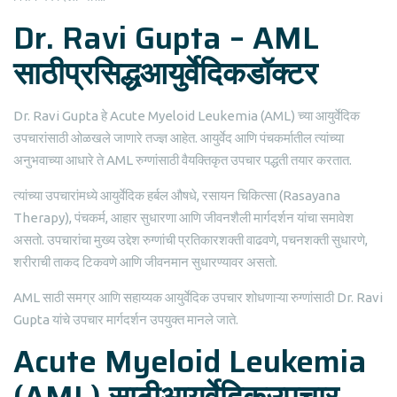
Dr. Ravi Gupta – AML
साठीप्रसिद्धआयुर्वेदिकडॉक्टर
Dr. Ravi Gupta हे Acute Myeloid Leukemia (AML) च्या आयुर्वेदिक
उपचारांसाठी ओळखले जाणारे तज्ज्ञ आहेत. आयुर्वेद आणि पंचकर्मातील त्यांच्या
अनुभवाच्या आधारे ते AML रुग्णांसाठी वैयक्तिकृत उपचार पद्धती तयार करतात.
त्यांच्या उपचारांमध्ये आयुर्वेदिक हर्बल औषधे, रसायन चिकित्सा (Rasayana
Therapy), पंचकर्म, आहार सुधारणा आणि जीवनशैली मार्गदर्शन यांचा समावेश
असतो. उपचारांचा मुख्य उद्देश रुग्णांची प्रतिकारशक्ती वाढवणे, पचनशक्ती सुधारणे,
शरीराची ताकद टिकवणे आणि जीवनमान सुधारण्यावर असतो.
AML साठी समग्र आणि सहाय्यक आयुर्वेदिक उपचार शोधणाऱ्या रुग्णांसाठी Dr. Ravi
Gupta यांचे उपचार मार्गदर्शन उपयुक्त मानले जाते.
Acute Myeloid Leukemia
(AML) साठीआयुर्वेदिकउपचार