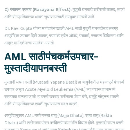
C)
रसायन
प्रभाव
(
Rasayana Effect):
गुडुची घनवटी शरीराची ताकद, ऊर्जा
आणि रोगप्रतिकारक क्षमता सुधारण्यासाठी उपयुक्त मानली जाते.
Dr. Ravi Gupta यांच्या मार्गदर्शनाखाली AML साठी गुडुची घनवटीसह समग्र
आयुर्वेदिक उपचार दिले जातात, ज्यामध्ये हर्बल औषधे, पंचकर्म, रसायन चिकित्सा आणि
आहार मार्गदर्शनाचा समावेश असतो.
AML साठीपंचकर्मउपचार–
मुस्तादीयापनबस्ती
मुस्तादी यापन बस्ती (Mustadi Yapana Basti) हा आयुर्वेदातील महत्त्वपूर्ण पंचकर्म
उपचार असून Acute Myeloid Leukemia (AML) च्या व्यवस्थापनामध्ये
सहाय्यक मानला जातो. हा बस्ती उपचार शरीराला पोषण देणे, धातूंचे संतुलन राखणे
आणि रोगप्रतिकारक शक्ती सुधारण्यास मदत करतो.
आयुर्वेदानुसार AML मध्ये मज्जा धातू (Majja Dhatu), रक्त धातू (Rakta
Dhatu) आणि शरीराच्या पोषण प्रक्रियेमध्ये गंभीर बिघाड होतो. मुस्तादी यापन बस्ती
हा रसायन (Rasayana) आणि बृंहण (Brimhana) गुणधर्मांनी युक्त उपचार मानला