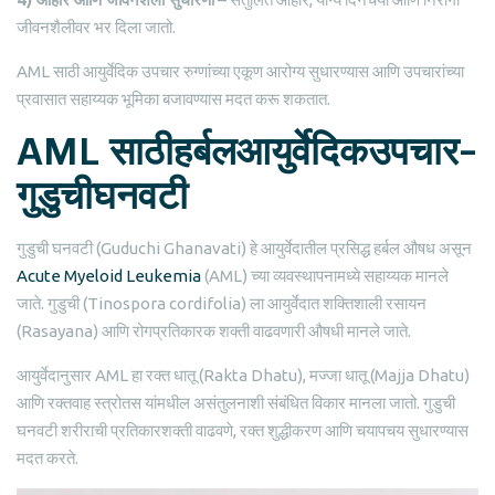
जीवनशैलीवर भर दिला जातो.
AML साठी आयुर्वेदिक उपचार रुग्णांच्या एकूण आरोग्य सुधारण्यास आणि उपचारांच्या
प्रवासात सहाय्यक भूमिका बजावण्यास मदत करू शकतात.
AML साठीहर्बलआयुर्वेदिकउपचार–
गुडुचीघनवटी
गुडुची घनवटी (Guduchi Ghanavati) हे आयुर्वेदातील प्रसिद्ध हर्बल औषध असून
Acute Myeloid Leukemia
(AML) च्या व्यवस्थापनामध्ये सहाय्यक मानले
जाते. गुडुची (Tinospora cordifolia) ला आयुर्वेदात शक्तिशाली रसायन
(Rasayana) आणि रोगप्रतिकारक शक्ती वाढवणारी औषधी मानले जाते.
आयुर्वेदानुसार AML हा रक्त धातू (Rakta Dhatu), मज्जा धातू (Majja Dhatu)
आणि रक्तवाह स्त्रोतस यांमधील असंतुलनाशी संबंधित विकार मानला जातो. गुडुची
घनवटी शरीराची प्रतिकारशक्ती वाढवणे, रक्त शुद्धीकरण आणि चयापचय सुधारण्यास
मदत करते.