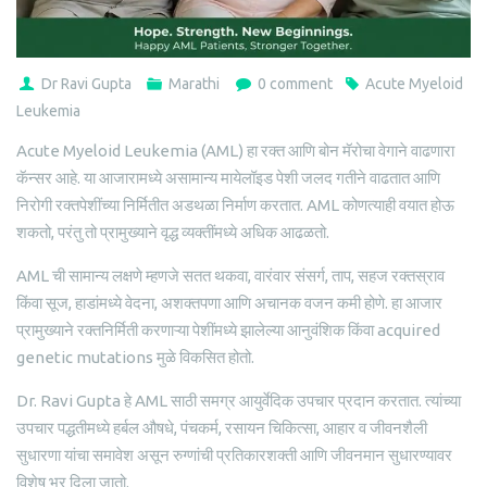
Dr Ravi Gupta
Marathi
0 comment
Acute Myeloid
Leukemia
Acute Myeloid Leukemia (AML) हा रक्त आणि बोन मॅरोचा वेगाने वाढणारा
कॅन्सर आहे. या आजारामध्ये असामान्य मायेलॉइड पेशी जलद गतीने वाढतात आणि
निरोगी रक्तपेशींच्या निर्मितीत अडथळा निर्माण करतात. AML कोणत्याही वयात होऊ
शकतो, परंतु तो प्रामुख्याने वृद्ध व्यक्तींमध्ये अधिक आढळतो.
AML ची सामान्य लक्षणे म्हणजे सतत थकवा, वारंवार संसर्ग, ताप, सहज रक्तस्राव
किंवा सूज, हाडांमध्ये वेदना, अशक्तपणा आणि अचानक वजन कमी होणे. हा आजार
प्रामुख्याने रक्तनिर्मिती करणाऱ्या पेशींमध्ये झालेल्या आनुवंशिक किंवा acquired
genetic mutations मुळे विकसित होतो.
Dr. Ravi Gupta हे AML साठी समग्र आयुर्वेदिक उपचार प्रदान करतात. त्यांच्या
उपचार पद्धतीमध्ये हर्बल औषधे, पंचकर्म, रसायन चिकित्सा, आहार व जीवनशैली
सुधारणा यांचा समावेश असून रुग्णांची प्रतिकारशक्ती आणि जीवनमान सुधारण्यावर
विशेष भर दिला जातो.