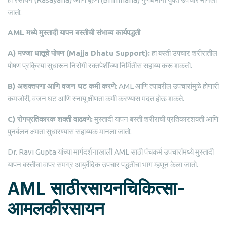
जातो.
AML
मध्ये
मुस्तादी
यापन
बस्तीची
संभाव्य
कार्यपद्धती
A)
मज्जा
धातूचे
पोषण
(
Majja Dhatu Support):
हा बस्ती उपचार शरीरातील
पोषण प्रक्रिया सुधारून निरोगी रक्तपेशींच्या निर्मितीस सहाय्य करू शकतो.
B)
अशक्तपणा
आणि
वजन
घट
कमी
करणे
: AML आणि त्यावरील उपचारांमुळे होणारी
कमजोरी, वजन घट आणि स्नायू क्षीणता कमी करण्यास मदत होऊ शकते.
C)
रोगप्रतिकारक
शक्ती
वाढवणे
:
मुस्तादी यापन बस्ती शरीराची प्रतिकारशक्ती आणि
पुनर्बलन क्षमता सुधारण्यास सहाय्यक मानला जातो.
Dr. Ravi Gupta यांच्या मार्गदर्शनाखाली AML साठी पंचकर्म उपचारांमध्ये मुस्तादी
यापन बस्तीचा वापर समग्र आयुर्वेदिक उपचार पद्धतीचा भाग म्हणून केला जातो.
AML साठीरसायनचिकित्सा–
आमलकीरसायन