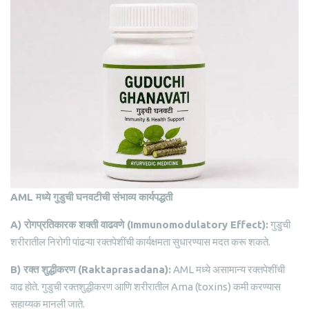
AML
मध्ये
गुडुची
घनवटीची
संभाव्य
कार्यपद्धती
A)
रोगप्रतिकारक
शक्ती
वाढवणे
(
Immunomodulatory Effect):
गुडुची
शरीरातील निरोगी पांढऱ्या रक्तपेशींची कार्यक्षमता सुधारण्यास मदत करू शकते.
B)
रक्त
शुद्धीकरण
(
Raktaprasadana):
AML मध्ये असामान्य रक्तपेशींची
वाढ होते. गुडुची रक्तशुद्धीकरण आणि शरीरातील Ama (toxins) कमी करण्यास
सहाय्यक मानली जाते.