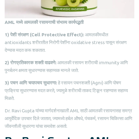
AML
मध्ये
आमलकी
रसायनाची
संभाव्य
कार्यपद्धती
1)
पेशी
संरक्षण
(
Cell Protective Effect):
आमलकीमधील
antioxidants शरीरातील निरोगी पेशींना oxidative stress पासून संरक्षण
देण्यास मदत करू शकतात.
2)
रोगप्रतिकारक
शक्ती
वाढवणे
:
आमलकी रसायन शरीराची immunity आणि
पुनर्बलन क्षमता सुधारण्यास सहाय्यक मानले जाते.
3)
पचन
आणि
चयापचय
सुधारणा
:
हे रसायन पचनशक्ती (Agni) आणि पोषण
प्रक्रिया सुधारण्यास मदत करते, ज्यामुळे शरीराची ताकद टिकून राहण्यास सहाय्य
मिळते.
Dr. Ravi Gupta यांच्या मार्गदर्शनाखाली AML साठी आमलकी रसायनासह समग्र
आयुर्वेदिक उपचार दिले जातात, ज्यामध्ये हर्बल औषधे, पंचकर्म, रसायन चिकित्सा आणि
जीवनशैली सुधारणा यांचा समावेश असतो.