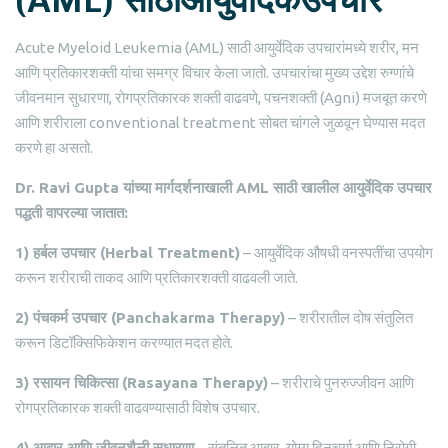
Acute Myeloid Leukemia (AML) साठी आयुर्वेदिक उपचारांमध्ये शरीर, मन
आणि प्रतिकारशक्ती यांचा समग्र विचार केला जातो. उपचारांचा मुख्य उद्देश रुग्णांचे
जीवनमान सुधारणा, रोगप्रतिकारक शक्ती वाढवणे, पचनशक्ती (Agni) मजबूत करणे
आणि शरीराला conventional treatment सोबत चांगले जुळवून घेण्यास मदत
करणे हा असतो.
Dr. Ravi Gupta
यांच्या
मार्गदर्शनाखाली
AML
साठी
खालील
आयुर्वेदिक
उपचार
पद्धती
वापरल्या
जातात
:
1)
हर्बल
उपचार
(
Herbal Treatment)
– आयुर्वेदिक औषधी वनस्पतींचा उपयोग
करून शरीराची ताकद आणि प्रतिकारशक्ती वाढवली जाते.
2)
पंचकर्म
उपचार
(
Panchakarma Therapy)
– शरीरातील दोष संतुलित
करून डिटॉक्सिफिकेशन करण्यात मदत होते.
3)
रसायन
चिकित्सा
(
Rasayana Therapy)
– शरीराचे पुनरुज्जीवन आणि
रोगप्रतिकारक शक्ती वाढवण्यासाठी विशेष उपचार.
4)
आहार
आणि
जीवनशैली
सुधारणा
– संतुलित आहार, योग्य दिनचर्या आणि निरोगी