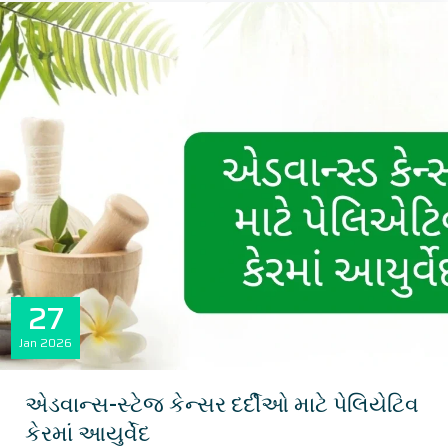
27
Jan
2026
એડવાન્સ-સ્ટેજ કેન્સર દર્દીઓ માટે પેલિયેટિવ
કેરમાં આયુર્વેદ