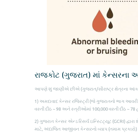
રાજકોટ (ગુજરાત) માં કેન્સરના 
આપણે શું જાણીએ છીએ (ગુજરાત/સૌરાષ્ટ્ર ક્ષેત્રના આંક
1) અમદાવાદ કેન્સર રજિસ્ટ્રી (જે ગુજરાતનો ભાગ આવરી 
વસ્તી દીઠ ~ 98 અને સ્ત્રીઓમાં 100,000 વસ્તી દીઠ ~ 78 
2) ગુજરાત કેન્સર એન્ડ રિસર્ચ ઇન્સ્ટિટ્યૂટ (GCRI) દ્વા
માટે, અંદાજિત આજીવન કેન્સરનો વ્યાપ (તમામ પ્રકારો) 