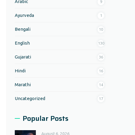
Arabic
9
Ayurveda
1
Bengali
10
English
130
Gujarati
36
Hindi
16
Marathi
14
Uncategorized
17
Popular Posts
August 6, 2026