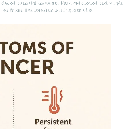
ક્ટરની સલાહ લેવી મહત્વપૂર્ણ છે. નિદાન અને સારવારની સાથે, આયુર્વેદ
ે કેન્સર ઉપચારની આડઅસરો ઘટાડવામાં પણ મદદ કરે છે.