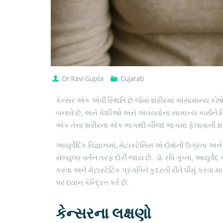
Dr Ravi Gupta
Gujarati
કેન્સર એક એવી સ્થિતિ છે જેમાં શરીરમાં અસામાન્ય કોષ
બનાવે છે, અને પેશીઓ અને અવયવોના સામાન્ય કાર્યને વિ
એક તેના શરીરના એક ભાગથી બીજા ભાગમાં ફેલાવાની ક્ષમત
આયુર્વેદિક વિજ્ઞાનમાં, મેટાસ્ટેસિસ એ દોષોની ઉગ્રતા અ
સેલ્યુલર વર્તન તરફ દોરી જાય છે. ડૉ. રવિ ગુપ્તા, આયુર્વ
કરવા અને મેટાસ્ટેટિક પ્રગતિને કુદરતી રીતે ધીમું 
પર ધ્યાન કેન્દ્રિત કરે છે.
કેન્સરના લક્ષણો