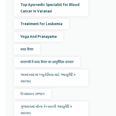
Top Ayurvedic Specialist for Blood
Cancer in Varanasi
Treatment for Leukemia
Yoga And Pranayama
ब्लड कैंसर
वाराणसी में ब्लड कैंसर का आयुर्वेदिक उपचार
અમદાવાદમાં લ્યુકેમિયા માટે આયુર્વેદિક
સારવાર
ઉપશામક સંભાળ
ગુજરાતમાં મોંના કેન્સરની આયુર્વેદિક
સારવાર