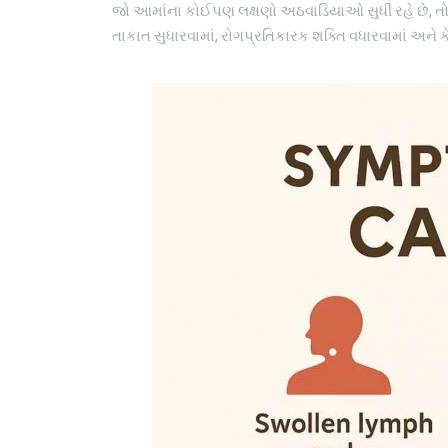
જો આમાંના કોઈપણ લક્ષણો અઠવાડિયાઓ સુધી રહે છે, તો ડૉ
તાકાત સુધારવામાં, રોગપ્રતિકારક શક્તિ વધારવામાં અન