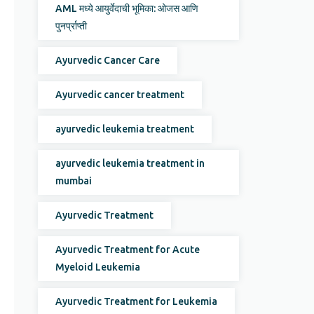
AML मध्ये आयुर्वेदाची भूमिका: ओजस आणि
पुनर्प्राप्ती
Ayurvedic Cancer Care
Ayurvedic cancer treatment
ayurvedic leukemia treatment
ayurvedic leukemia treatment in
mumbai
Ayurvedic Treatment
Ayurvedic Treatment for Acute
Myeloid Leukemia
Ayurvedic Treatment for Leukemia