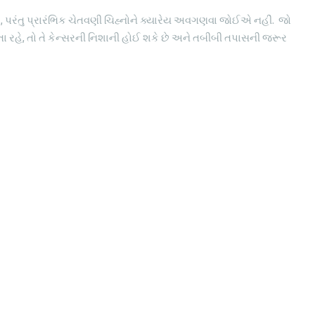
, પરંતુ પ્રારંભિક ચેતવણી ચિહ્નોને ક્યારેય અવગણવા જોઈએ નહીં. જો
ા રહે, તો તે કેન્સરની નિશાની હોઈ શકે છે અને તબીબી તપાસની જરૂર