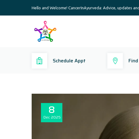
Hello and Welcome! CancerInAyurveda: Advice, updates an
Schedule Appt
Find
8
Dec
2025