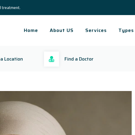
d treatment.
Home
About US
Services
Types
 a Location
Find a Doctor