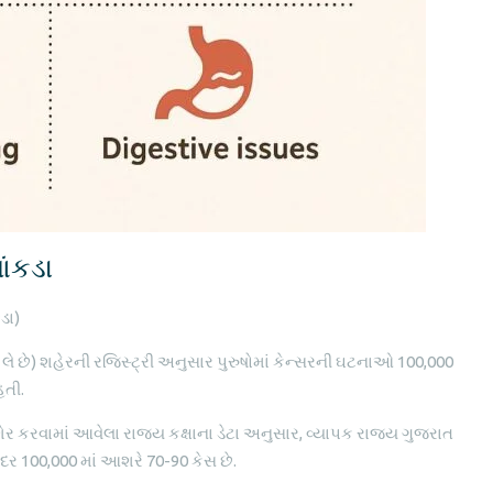
આંકડા
ડા)
લે છે) શહેરની રજિસ્ટ્રી અનુસાર પુરુષોમાં કેન્સરની ઘટનાઓ 100,000
હતી.
રા શેર કરવામાં આવેલા રાજ્ય કક્ષાના ડેટા અનુસાર, વ્યાપક રાજ્ય ગુજરાત
દર 100,000 માં આશરે 70-90 કેસ છે.