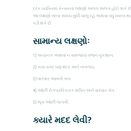
દરેક વ્યક્તિમાં કેન્સરના લક્ષણો અલગ અલગ હોઈ શકે છે
આ લક્ષણો લાંબા સમય સુધી ચાલુ રહે અથવા વધુ ખરાબ થત
પડી શકે છે.
સામાન્ય લક્ષણોઃ
1) અચાનક અથવા ન સમજાય વજન નુકશાન.
2) કામ વગર પણ થાક અને નબળાઇ.
3) વારંવાર આવતો તાવ
4) ઓછી રોગપ્રતિકારક શક્તિ અને વારંવાર ચેપ.
5) ભૂખ ઓછી લાગવી.
ક્યારે મદદ લેવી?