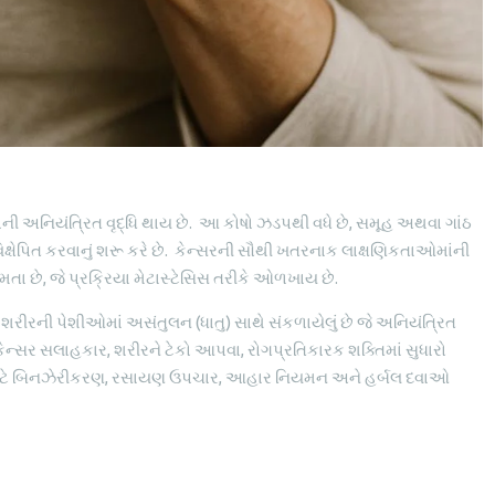
ોની અનિયંત્રિત વૃદ્ધિ થાય છે. આ કોષો ઝડપથી વધે છે, સમૂહ અથવા ગાંઠ
ક્ષેપિત કરવાનું શરૂ કરે છે. કેન્સરની સૌથી ખતરનાક લાક્ષણિકતાઓમાંની
ા છે, જે પ્રક્રિયા મેટાસ્ટેસિસ તરીકે ઓળખાય છે.
ને શરીરની પેશીઓમાં અસંતુલન (ધાતુ) સાથે સંકળાયેલું છે જે અનિયંત્રિત
ેદ કેન્સર સલાહકાર, શરીરને ટેકો આપવા, રોગપ્રતિકારક શક્તિમાં સુધારો
કરવા માટે બિનઝેરીકરણ, રસાયણ ઉપચાર, આહાર નિયમન અને હર્બલ દવાઓ