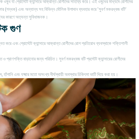
িক ওষুধ যা প্রোস্টেট ক্যান্সারে আক্রান্ত রোগীদের সাহায্য করে। এই ওষুধের মাধ্যমে রোগীদের
া) সালফার (গন্ধক) এবং অন্যান্য সহ বিভিন্ন মৌলিক উপাদান ব্যবহার করে ‘সুবর্ণ মকরধ্বজ বটি’
িষ্ট্যের কারণে অত্যন্ত সুবিধাজনক।
িক গুণ
ন্নত করে এবং প্রোস্টেট ক্যান্সারে আক্রান্ত রোগীদের রোগ প্রতিরোধ ব্যবস্থাকে শক্তিশালী
্তি ও প্রাণশক্তি বাড়ানোর জন্য পরিচিত। সুবর্ণ মকরধ্বজ বটি প্রস্টেট ক্যান্সারের রোগীদের
স, হাঁপানি এবং যক্ষ্মার মতো অসংখ্য দীর্ঘস্থায়ী অবস্থার চিকিৎসা ভাটি দিয়ে করা হয়।