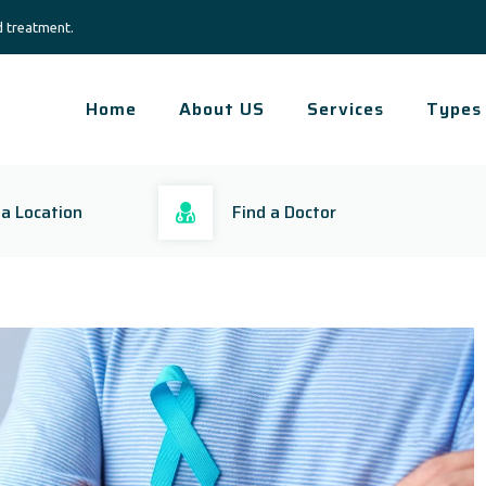
d treatment.
Home
About US
Services
Types
 a Location
Find a Doctor