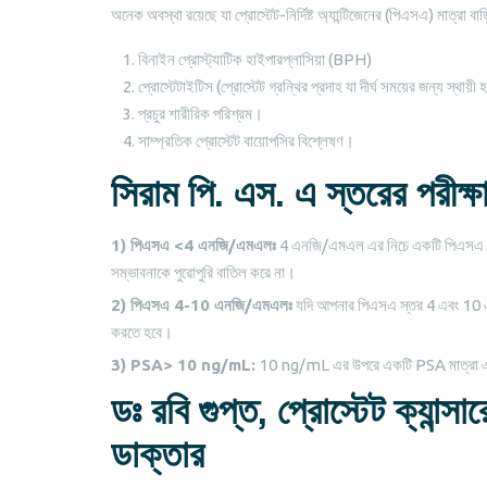
অনেক অবস্থা রয়েছে যা প্রোস্টেট-নির্দিষ্ট অ্যান্টিজেনের (পিএসএ) মাত্রা বাড
বিনাইন প্রোস্ট্যাটিক হাইপারপ্লাসিয়া (BPH)
প্রোস্টেটাইটিস (প্রোস্টেট গ্রন্থির প্রদাহ যা দীর্ঘ সময়ের জন্য স্থায়ী হ
প্রচুর শারীরিক পরিশ্রম।
সাম্প্রতিক প্রোস্টেট বায়োপসির বিশ্লেষণ।
সিরাম পি. এস. এ স্তরের পরীক্ষা 
1) পিএসএ <4 এনজি/এমএলঃ
4 এনজি/এমএল এর নিচে একটি পিএসএ স্তর স
সম্ভাবনাকে পুরোপুরি বাতিল করে না।
2) পিএসএ 4-10 এনজি/এমএলঃ
যদি আপনার পিএসএ স্তর 4 এবং 10 এন
করতে হবে।
3) PSA> 10 ng/mL:
10 ng/mL এর উপরে একটি PSA মাত্রা একটি শ
ডঃ রবি গুপ্ত, প্রোস্টেট ক্যান্সা
ডাক্তার