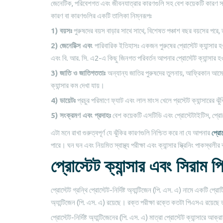
জেনেটিক, পরিবেশগত এবং জীবনযাত্রার কারণগুলি সহ বেশ কয়েকটি কারণ সময়ের
কারণ বা কারণগুলির একটি তালিকা নিম্নরূপঃ
1) বয়সঃ
পুরুষদের বয়স বাড়ার সাথে সাথে, বিশেষত পঞ্চাশ বছর বয়সের পরে, তাদ
2) জেনেটিক্স এবং
পারিবারিক ইতিহাসঃ একজন পুরুষের প্রোস্টেট ক্যান্সার
এবং বি. আর. সি. এ2-এ কিছু জিনগত পরিবর্তন আপনার প্রোস্টেট ক্যান্সার হওয়
3) জাতি ও জাতিগততাঃ
অন্যান্য জাতির পুরুষদের তুলনায়, আফ্রিকান আমেরি
ক্যান্সার কম দেখা যায়।
4) ডায়েটঃ
প্রচুর পরিমাণে ফ্যাট এবং লাল মাংস খেলে প্রস্টেট ক্যান্সারের ঝু
5) সংক্রমণ এবং প্রদাহঃ
বেশ কয়েকটি এসটিডি এবং প্রোস্টেটাইটিস, প্রোস্টেট
এটা মনে রাখা গুরুত্বপূর্ণ যে ঝুঁকির কারণগুলি নিশ্চিত করে না যে আপনার
প্রোস
পারে। ঘন ঘন এবং নিয়মিত স্বাস্থ্য পরীক্ষা এবং ক্যান্সার স্ক্রিনিং পাকস্থল
প্রোস্টেট ক্যান্সার এবং সিরাম
প্রোস্টেট গ্রন্থি প্রোস্টেট-নির্দিষ্ট অ্যান্টিজেন (পি. এস. এ) নামে একটি প্রোটি
অ্যান্টিজেন (পি. এস. এ) রয়েছে। রক্ত পরীক্ষা রক্তে কতটা পিএসএ রয়েছে 
প্রোস্টেট-নির্দিষ্ট অ্যান্টিজেনের (পি. এস. এ) মাত্রা প্রোস্টেট ক্যান্সারে