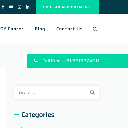
BOOK AN APPOINTMENT!
 Of Cancer
Blog
Contact Us
Toll Free : +91 9819274611
Search
for:
Categories