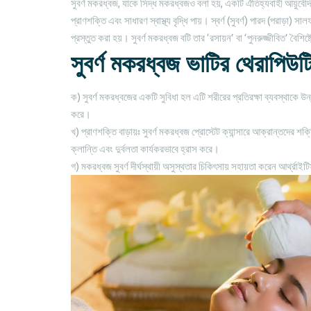
সুবর্ণ মকরধ্বজ, যাকে সিদ্ধ মকরধ্বজও বলা হয়, একটি ঐতিহ্যবাহী আয়ুর্বেদ
প্রাণশক্তি এবং সাধারণ স্বাস্থ্য বৃদ্ধি পায়। স্বর্ণ (সুবর্ণ) পারদ (পরাড়
প্রস্তুত করা হয়। সুবর্ণ মকরধ্বজ বটি তার ‘রসায়ন’ বা ‘পুনরুজ্জীবিত’ বৈশ
সুবর্ণ মকরধ্বজ ভাটির থেরাপিউট
ক) সুবর্ণ মকরধ্বজের একটি সুবিধা হল এটি শরীরের প্রতিরক্ষা ব্যবস্থাকে উ
করে।
খ) প্রাণশক্তি বাড়ায়ঃ সুবর্ণ মকরধ্বজ প্রোস্টেট ক্যান্সারে আক্রান্তদের শক
ক্লান্তি এবং দুর্বলতা কার্যকরভাবে হ্রাস করে।
গ) মকরধ্বজ সুবর্ণ দীর্ঘস্থায়ী অসুস্থতার চিকিৎসায় সহায়তা করেন আর্থ্রাইটি