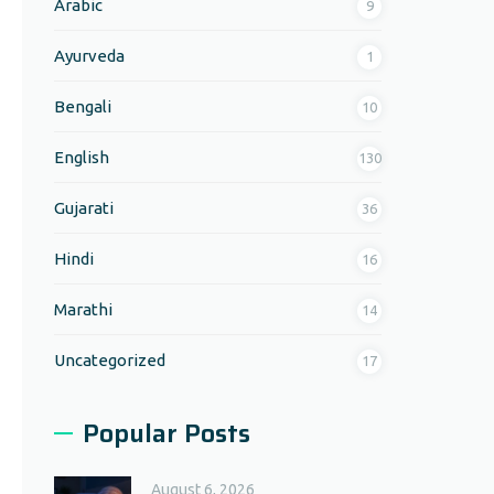
Arabic
9
Ayurveda
1
Bengali
10
English
130
Gujarati
36
Hindi
16
Marathi
14
Uncategorized
17
Popular Posts
August 6, 2026