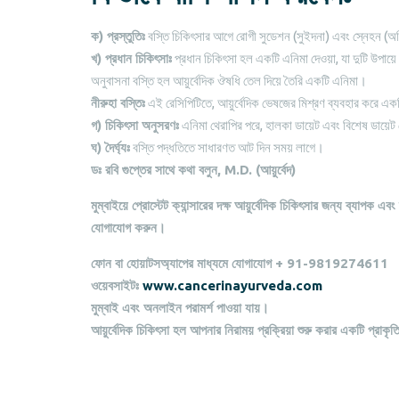
ক) প্রস্তুতিঃ
বস্তি চিকিৎসার আগে রোগী সুডেশন (সুইদনা) এবং স্নেহন (অ
খ) প্রধান চিকিৎসাঃ
প্রধান চিকিৎসা হল একটি এনিমা দেওয়া, যা দুটি উপায়ে
অনুবাসনা বস্তি হল আয়ুর্বেদিক ঔষধি তেল দিয়ে তৈরি একটি এনিমা।
নীরুহা বস্তিঃ
এই রেসিপিটিতে, আয়ুর্বেদিক ভেষজের মিশ্রণ ব্যবহার করে একট
গ) চিকিৎসা অনুসরণঃ
এনিমা থেরাপির পরে, হালকা ডায়েট এবং বিশেষ ডায়েট থ
ঘ) দৈর্ঘ্যঃ
বস্তি পদ্ধতিতে সাধারণত আট দিন সময় লাগে।
ডঃ রবি গুপ্তের সাথে কথা বলুন, M.D. (আয়ুর্বেদ)
মুম্বাইয়ে প্রোস্টেট ক্যান্সারের দক্ষ আয়ুর্বেদিক চিকিৎসার জন্য ব্যাপক এবং 
যোগাযোগ করুন।
ফোন বা হোয়াটসঅ্যাপের মাধ্যমে যোগাযোগ + 91-9819274611
ওয়েবসাইটঃ
www.cancerinayurveda.com
মুম্বাই এবং অনলাইন পরামর্শ পাওয়া যায়।
আয়ুর্বেদিক চিকিৎসা হল আপনার নিরাময় প্রক্রিয়া শুরু করার একটি প্রাক