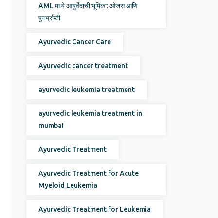
AML मध्ये आयुर्वेदाची भूमिका: ओजस आणि
पुनर्प्राप्ती
Ayurvedic Cancer Care
Ayurvedic cancer treatment
ayurvedic leukemia treatment
ayurvedic leukemia treatment in
mumbai
Ayurvedic Treatment
Ayurvedic Treatment for Acute
Myeloid Leukemia
Ayurvedic Treatment for Leukemia