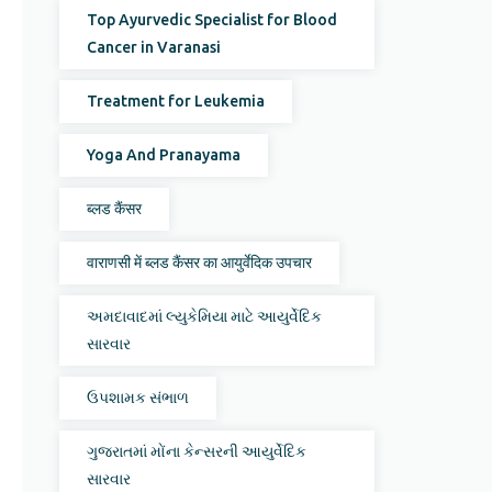
Top Ayurvedic Specialist for Blood
Cancer in Varanasi
Treatment for Leukemia
Yoga And Pranayama
ब्लड कैंसर
वाराणसी में ब्लड कैंसर का आयुर्वेदिक उपचार
અમદાવાદમાં લ્યુકેમિયા માટે આયુર્વેદિક
સારવાર
ઉપશામક સંભાળ
ગુજરાતમાં મોંના કેન્સરની આયુર્વેદિક
સારવાર