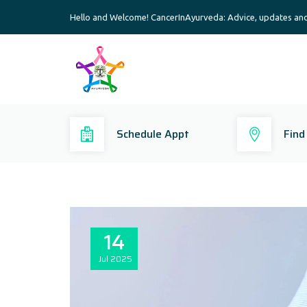
Hello and Welcome! CancerInAyurveda: Advice, updates an
Schedule Appt
Find
14
Jul
2025