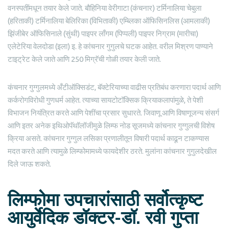
वनस्पतींमधून तयार केले जाते. बौहिनिया वेरीगाटा (कंचनार) टर्मिनालिया चेबुला
(हरिताकी) टर्मिनालिया बेलिरिका (विभिताकी) एम्ब्लिका ऑफिसिनलिस (आमलाकी)
झिंजीबेर ऑफिसिनाले (सुंथी) पाइपर लाँगम (पिप्पली) पाइपर निग्राम (मारीचा)
एलेटेरिया वेलदोडा (इला) इ. हे कांचनार गुगुलचे घटक आहेत. वरील मिश्रण पाण्याने
टाइट्रेट केले जाते आणि 250 मिग्रॅची गोळी तयार केली जाते.
कंचनार गुग्गुलमध्ये अँटीऑक्सिडंट, बॅक्टेरियाच्या वाढीस प्रतिबंध करणारा पदार्थ आणि
कर्करोगविरोधी गुणधर्म आहेत. त्याच्या सायटोटॉक्सिक क्रियाकलापांमुळे, ते पेशी
विभाजन नियंत्रित करते आणि पेशींचा प्रसार सुधारते. जिवाणू आणि विषाणूजन्य संसर्ग
आणि इतर अनेक इथिओपॅथॉलॉजीमुळे लिम्फ नोड सूजमध्ये कांचनार गुग्गुलची विशेष
क्रिया असते. कांचनार गुग्गुल लसिका प्रणालीतून विषारी पदार्थ काढून टाकण्यास
मदत करते आणि त्यामुळे लिम्फोमामध्ये फायदेशीर ठरते. मुलांना कांचनार गुगुलदेखील
दिले जाऊ शकते.
लिम्फोमा उपचारांसाठी सर्वोत्कृष्ट
आयुर्वेदिक डॉक्टर-डॉ. रवी गुप्ता