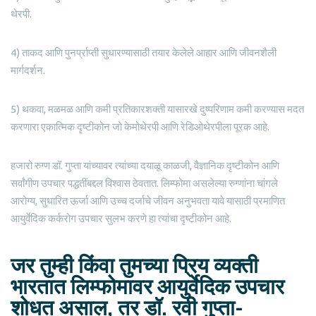
थेरपी.
4) ताकद आणि पुनर्प्राप्ती सुधारण्यासाठी तयार केलेले आहार आणि जीवनशैली
मार्गदर्शन.
5) थकवा, मळमळ आणि कमी प्रतिकारशक्ती यासारखे दुष्परिणाम कमी करण्यास मदत
करणारा एकात्मिक दृष्टीकोन जो केमोथेरपी आणि रेडिओथेरपीला पूरक आहे.
हजारो रुग्ण डॉ. गुप्ता यांच्यावर त्यांच्या दयाळू काळजी, वैज्ञानिक दृष्टीकोन आणि
सर्वांगीण उपचार पद्धतींबद्दल विश्वास ठेवतात. लिम्फोमा असलेल्या रुग्णांना चांगले
आरोग्य, सुधारित ऊर्जा आणि उच्च दर्जाचे जीवन अनुभवता यावे यासाठी प्रमाणित
आयुर्वेदिक कर्करोग उपचार सुलभ करणे हा त्यांचा दृष्टीकोन आहे.
जर तुम्ही किंवा तुमच्या प्रिय व्यक्ती
भारतात लिम्फोमावर आयुर्वेदिक उपचार
शोधत असाल, तर डॉ. रवी गुप्ता-