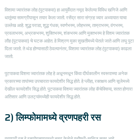
विशामा ज्वारांतक लोह (पुटपाकवा) हा आयुर्वेदात नमूद केलेल्या विविध खनिजे आणि
धातूंच्या सामग्रीपासून तयार केला जातो. रसेंद्र सारा संग्रह ज्वार अध्यायात याचा
उल्लेख आहे. शुद्ध पराडा, शुद्ध गंधक, स्वर्णभस्म, लोहभस्म, ताम्राभस्म, वंगभस्म,
प्रवलाभस्म, अभ्रकभस्म, शुक्तिभस्म, शंकभस्म आणि मुक्तभस्म हे विशम ज्वारांतक
लौह (पुटपाकवा) चे घटक आहेत. हे मिश्रण मुका सुखतीमध्ये घेतले जाते आणि लघु पुटा
दिला जातो. ते थंड होण्यासाठी ठेवल्यानंतर, विशामा ज्वारांतक लोह (पुटपाकवा) काढला
जातो.
पुटपाकवा विशमा ज्वारांतक लोह हे अधूनमधून किंवा दीर्घकालीन स्वरूपाच्या अनेक
प्रकारच्या तापांच्या उपचारात फायदेशीर सिद्ध होते. हे प्लीहा, रक्तक्षय आणि सूजेमध्ये
देखील फायदेशीर सिद्ध होते. पुटपाकवा विशमा ज्वारांतक लोह कॅचेक्सिया, सतत होणारा
अतिसार आणि उलट्यांमध्येही फायदेशीर सिद्ध होते.
2) लिम्फोमामध्ये व्रणपहरी रस
व्रणपरी रस हे रसयोगसागरमध्ये नमूद केलेले वनौषधी-खनिज सूत्र आहे.