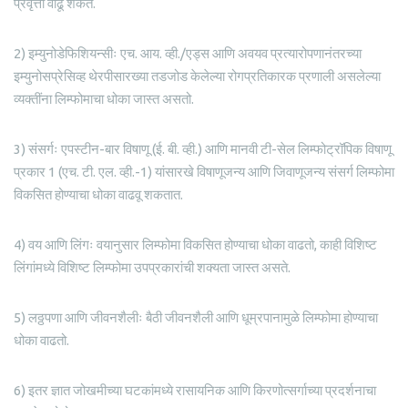
प्रवृत्ती वाढू शकते.
2) इम्युनोडेफिशियन्सीः एच. आय. व्ही./एड्स आणि अवयव प्रत्यारोपणानंतरच्या
इम्युनोसप्रेसिव्ह थेरपीसारख्या तडजोड केलेल्या रोगप्रतिकारक प्रणाली असलेल्या
व्यक्तींना लिम्फोमाचा धोका जास्त असतो.
3) संसर्गः एपस्टीन-बार विषाणू (ई. बी. व्ही.) आणि मानवी टी-सेल लिम्फोट्रॉपिक विषाणू
प्रकार 1 (एच. टी. एल. व्ही.-1) यांसारखे विषाणूजन्य आणि जिवाणूजन्य संसर्ग लिम्फोमा
विकसित होण्याचा धोका वाढवू शकतात.
4) वय आणि लिंगः वयानुसार लिम्फोमा विकसित होण्याचा धोका वाढतो, काही विशिष्ट
लिंगांमध्ये विशिष्ट लिम्फोमा उपप्रकारांची शक्यता जास्त असते.
5) लठ्ठपणा आणि जीवनशैलीः बैठी जीवनशैली आणि धूम्रपानामुळे लिम्फोमा होण्याचा
धोका वाढतो.
6) इतर ज्ञात जोखमीच्या घटकांमध्ये रासायनिक आणि किरणोत्सर्गाच्या प्रदर्शनाचा