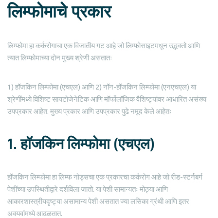
लिम्फोमाचे प्रकार
लिम्फोमा हा कर्करोगाचा एक विजातीय गट आहे जो लिम्फोसाइटमधून उद्भवतो आणि
त्यात लिम्फोमाच्या दोन मुख्य श्रेणी असतातः
1) हॉजकिन लिम्फोमा (एचएल) आणि 2) नॉन-हॉजकिन लिम्फोमा (एनएचएल) या
श्रेणींमध्ये विशिष्ट सायटोजेनेटिक आणि मॉर्फोलॉजिक वैशिष्ट्यांवर आधारित असंख्य
उपप्रकार आहेत. मुख्य प्रकार आणि उपप्रकार पुढे नमूद केले आहेतः
1. हॉजकिन लिम्फोमा (एचएल)
हॉजकिन लिम्फोमा हा लिम्फ नोड्सचा एक प्रकारचा कर्करोग आहे जो रीड-स्टर्नबर्ग
पेशींच्या उपस्थितीद्वारे दर्शविला जातो. या पेशी सामान्यतः मोठ्या आणि
आकारशास्त्रीयदृष्ट्या असामान्य पेशी असतात ज्या लसिका ग्रंथी आणि इतर
अवयवांमध्ये आढळतात.