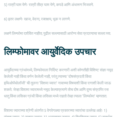
5) रात्री घाम येणेः रात्री तीव्र घाम येणे, कपडे आणि अंथरूण भिजवणे.
6) इतर लक्षणेः खाज, वेदना, रक्तक्षय, भूक न लागणे.
लक्षणे लिम्फोमा दर्शवित नाहीत; पुढील सल्ल्यासाठी आरोग्य सेवा प्रदात्याचा सल्ला घ्या.
लिम्फोमावर आयुर्वेदिक उपचार
आयुर्वेदाच्या ग्रंथांमध्ये, लिम्फोमाला निर्दिष्ट करणारी अशी कोणतीही विशिष्ट संज्ञा नमूद
केलेली नाही किंवा वर्णन केलेली नाही, परंतु त्याच्या ‘दोषसंप्रदती किंवा
इथिओपॅथोलॉजी’ ची तुलना ‘विशमा ज्वारा’ नावाच्या विषयाशी किंवा रागाशी केली जाऊ
शकते. जेव्हा विशामा ज्वारामध्ये नमूद केल्याप्रमाणे तोच दोष आणि दुष्य संप्राप्ति रस
धातु किंवा लसिका ग्रंथी किंवा लसिका मध्ये राहतो तेव्हा त्याला ‘लिम्फोमा’ म्हणतात.
विशामा ज्वाराच्या श्रेणी अंतर्गत 5 वेगवेगळ्या प्रकारच्या ज्वारांचा उल्लेख आहेः 1)
संतता ज्वारा. 2) सतारा जवारा. 3) अन्यदुष्का जवारा. 4) त्रितियाक ज्वारा. 5) चतुर्थक