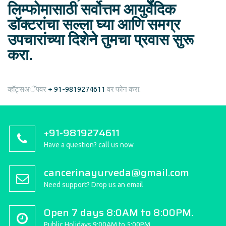
लिम्फोमासाठी सर्वोत्तम आयुर्वेदिक
डॉक्टरांचा सल्ला घ्या आणि समग्र
उपचारांच्या दिशेने तुमचा प्रवास सुरू
करा.
व्हॉट्सअॅपवर
+ 91-9819274611
वर फोन करा.
+91-9819274611
Have a question? call us now
cancerinayurveda@gmail.com
Need support? Drop us an email
Open 7 days 8:0AM to 8:00PM.
Public Holidays 9:00AM to 5:00PM.