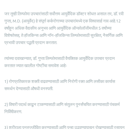
जर तुम्ही लिम्फोमा उपचारांसाठी सर्वोत्तम आयुर्वेदिक डॉक्टर शोधत असाल तर, डॉ. रवी
गुप्ता, M.D. (आयुर्वेद) हे संपूर्ण कर्करोगाच्या उपचारांमध्ये एक विश्वासार्ह नाव आहे.12
वर्षांहून अधिक वैद्यकीय अनुभव आणि आयुर्वेदिक ऑन्कोलॉजीमधील 5 वर्षांच्या
विशेषतेसह, ते हॉजकिन्स आणि नॉन-हॉजकिन्स लिम्फोमासाठी सुरक्षित, नैसर्गिक आणि
प्रभावी उपचार पद्धती प्रदान करतात.
त्यांच्या दवाखान्यात, डॉ. गुप्ता लिम्फोमासाठी वैयक्तिक आयुर्वेदिक उपचार प्रदान
करतात ज्यात खालील गोष्टींचा समावेश आहेः
1) रोगप्रतिकारक शक्ती वाढवण्यासाठी आणि निरोगी रक्त आणि लसीका कार्यास
समर्थन देण्यासाठी औषधी वनस्पती.
2) विषारी पदार्थ काढून टाकण्यासाठी आणि संतुलन पुनर्संचयित करण्यासाठी पंचकर्म
निर्विषीकरण.
3) शरीराला पुनरुज्जीवित करण्यासाठी आणि पुन्हा उद्भवण्यापासून रोखण्यासाठी रसायन