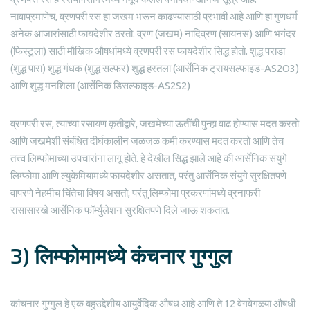
नावाप्रमाणेच, व्रणपरी रस हा जखम भरून काढण्यासाठी प्रभावी आहे आणि हा गुणधर्म
अनेक आजारांसाठी फायदेशीर ठरतो. व्रण (जखम) नादिव्रण (सायनस) आणि भगंदर
(फिस्टुला) साठी मौखिक औषधांमध्ये व्रणपरी रस फायदेशीर सिद्ध होतो. शुद्ध पराडा
(शुद्ध पारा) शुद्ध गंधक (शुद्ध सल्फर) शुद्ध हरतला (आर्सेनिक ट्रायसल्फाइड-AS2O3)
आणि शुद्ध मनशिला (आर्सेनिक डिसल्फाइड-AS2S2)
व्रणपरी रस, त्याच्या रसायण कृतीद्वारे, जखमेच्या ऊतींची पुन्हा वाढ होण्यास मदत करतो
आणि जखमेशी संबंधित दीर्घकालीन जळजळ कमी करण्यास मदत करतो आणि तेच
तत्त्व लिम्फोमाच्या उपचारांना लागू होते. हे देखील सिद्ध झाले आहे की आर्सेनिक संयुगे
लिम्फोमा आणि ल्युकेमियामध्ये फायदेशीर असतात, परंतु आर्सेनिक संयुगे सुरक्षितपणे
वापरणे नेहमीच चिंतेचा विषय असतो, परंतु लिम्फोमा प्रकरणांमध्ये व्रनाफरी
रासासारखे आर्सेनिक फॉर्म्युलेशन सुरक्षितपणे दिले जाऊ शकतात.
3) लिम्फोमामध्ये कंचनार गुग्गुल
कांचनार गुग्गुल हे एक बहुउद्देशीय आयुर्वेदिक औषध आहे आणि ते 12 वेगवेगळ्या औषधी