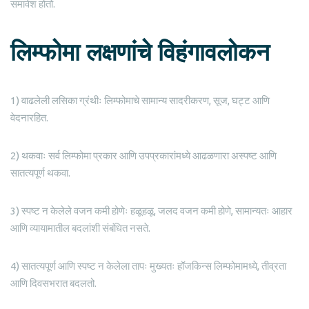
समावेश होतो.
लिम्फोमा लक्षणांचे विहंगावलोकन
1) वाढलेली लसिका ग्रंथीः लिम्फोमाचे सामान्य सादरीकरण, सूज, घट्ट आणि
वेदनारहित.
2) थकवाः सर्व लिम्फोमा प्रकार आणि उपप्रकारांमध्ये आढळणारा अस्पष्ट आणि
सातत्यपूर्ण थकवा.
3) स्पष्ट न केलेले वजन कमी होणेः हळूहळू, जलद वजन कमी होणे, सामान्यतः आहार
आणि व्यायामातील बदलांशी संबंधित नसते.
4) सातत्यपूर्ण आणि स्पष्ट न केलेला तापः मुख्यतः हॉजकिन्स लिम्फोमामध्ये, तीव्रता
आणि दिवसभरात बदलतो.