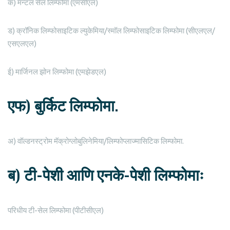
क) मॅन्टल सेल लिम्फोमा (एमसीएल)
ड) क्रॉनिक लिम्फोसाइटिक ल्युकेमिया/स्मॉल लिम्फोसाइटिक लिम्फोमा (सीएलएल/
एसएलएल)
ई) मार्जिनल झोन लिम्फोमा (एमझेडएल)
एफ) बुर्किट लिम्फोमा.
अ) वॉल्डनस्ट्रोम मॅक्रोग्लोबुलिनेमिया/लिम्फोप्लाज्मासिटिक लिम्फोमा.
ब) टी-पेशी आणि एनके-पेशी लिम्फोमाः
परिधीय टी-सेल लिम्फोमा (पीटीसीएल)